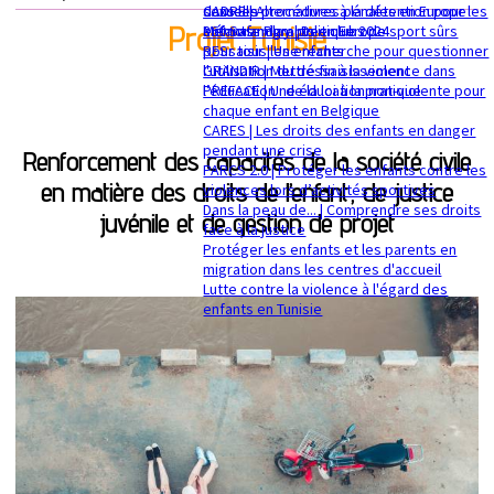
sexuelle
dans les procédures pénales en Europe
CADRE | Alternatives à la détention pour les
Projet Tunisie
Mémorandum politique 2024
360 Safe Play | Des clubs de sport sûrs
enfants migrants en Europe
pour tous les enfants
RESsaisir | Une recherche pour questionner
GRANDIR | Mettre fin à la violence dans
l'utilisation du déssaisissement
l’éducation : de la loi à la pratique
PREFACE | Une éducation non-violente pour
chaque enfant en Belgique
CARES | Les droits des enfants en danger
pendant une crise
Renforcement des capacités de la société civile
PARCS 2.0 | Protéger les enfants contre les
en matière des droits de l’enfant, de justice
violences lors d’activités sportives
Dans la peau de... | Comprendre ses droits
juvénile et de gestion de projet
face à la justice
Protéger les enfants et les parents en
migration dans les centres d'accueil
Lutte contre la violence à l'égard des
enfants en Tunisie