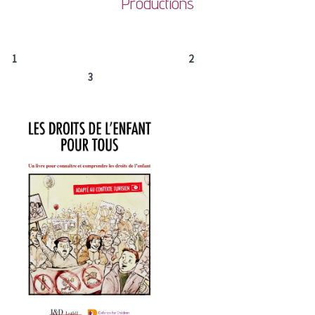
Productions
1
2
3