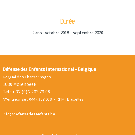
Durée
2 ans : octobre 2018 – septembre 2020
Défense des Enfants International - Belgique
62 Quai des Charbonnages
1080 Molenbeek
Tel : + 32 (0) 2 203 79 08
N°entreprise : 0447.397.058 - RPM : Bruxelles
info@defensedesenfants.be