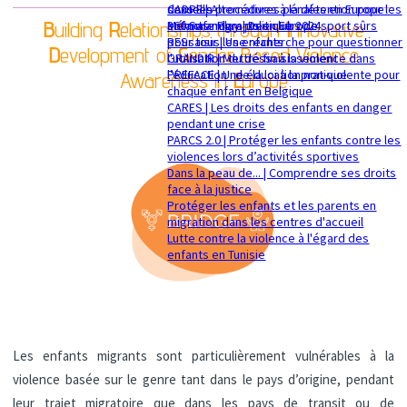
sexuelle
dans les procédures pénales en Europe
CADRE | Alternatives à la détention pour les
B
uilding
R
elationships through
I
nnovative
Mémorandum politique 2024
360 Safe Play | Des clubs de sport sûrs
enfants migrants en Europe
pour tous les enfants
RESsaisir | Une recherche pour questionner
D
evelopment of
G
ender Based Violence
GRANDIR | Mettre fin à la violence dans
l'utilisation du déssaisissement
l’éducation : de la loi à la pratique
PREFACE | Une éducation non-violente pour
Awareness in
E
urope
chaque enfant en Belgique
CARES | Les droits des enfants en danger
pendant une crise
PARCS 2.0 | Protéger les enfants contre les
violences lors d’activités sportives
Dans la peau de... | Comprendre ses droits
face à la justice
Protéger les enfants et les parents en
migration dans les centres d'accueil
Lutte contre la violence à l'égard des
enfants en Tunisie
Les enfants migrants sont particulièrement vulnérables à la
violence basée sur le genre tant dans le pays d’origine, pendant
leur trajet migratoire que dans les pays de transit ou de