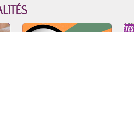
ALITÉS
27.05.26 - Appel à participation
14.07
UNISSONS NOS FORCES :
d'off
OF
ES
CAMPAGNE CONTRE LES
: A
ER
VIOLENCES SEXUELLES
CO
ENVERS LES ENFANTS