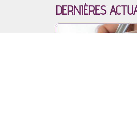
DERNIÈRES ACTU
04.08.26 - Appel à participation
PROFESSIONNEL·LE DE
TERRAIN? RÉPONDEZ À C
ENQUÊTES POUR IDENTIFI
LES RESSOURCES POUR