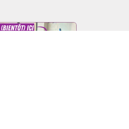
.26 - Offre d'emploi | Offre de stage | Appel
res
FRE DE STAGE RÉMUNÉRÉ
SSISTANT·E EN
MMUNICATION