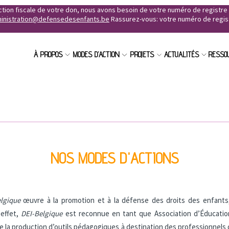
uction fiscale de votre don, nous avons besoin de votre numéro de registr
inistration@defensedesenfants.be
Rassurez-vous: votre numéro de registr
À PROPOS
MODES D'ACTION
PROJETS
ACTUALITÉS
RESSO
NOS MODES D'ACTIONS
elgique
œuvre à la promotion et à la défense des droits des enfants,
 effet,
DEI-Belgique
est reconnue en tant que Association d’Éducatio
ure la production d’outils pédagogiques à destination des professionnels 