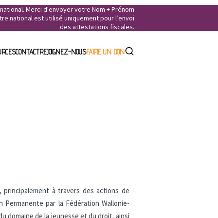
e national. Merci d'envoyer votre Nom + Prénom
e national est utilisé uniquement pour l’envoi
des attestations fiscales.
URCES
CONTACT
REJOIGNEZ-NOUS
FAIRE UN DON
 principalement à travers des actions de
n Permanente par la Fédération Wallonie-
du domaine de la jeunesse et du droit, ainsi