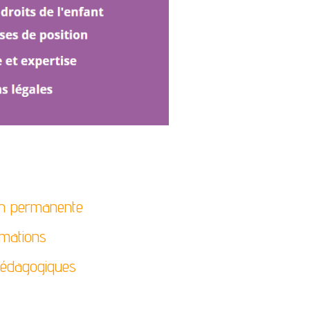
on permanente
rmations
pédagogiques