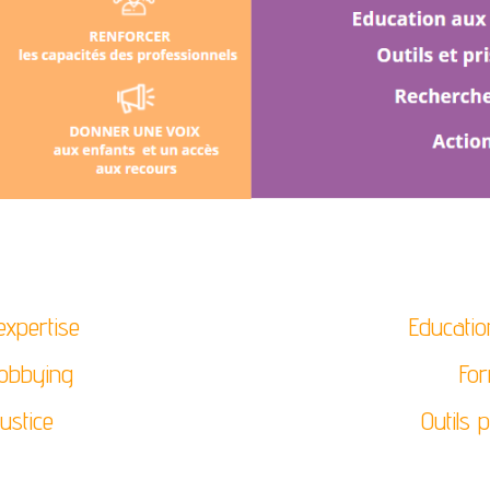
xpertise
Educati
lobbying
Fo
justice
Outils 