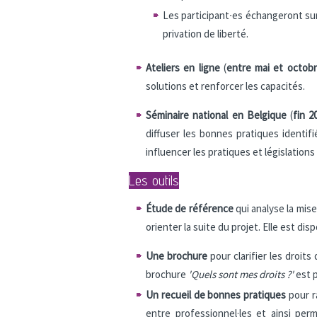
Les participant∙es échangeront sur d
privation de liberté.
Ateliers en ligne
(
entre mai et octob
solutions et renforcer les capacités.
Séminaire national en Belgique
(
fin 2
diffuser les bonnes pratiques identif
influencer les pratiques et législations
Les outils
Étude de référence
qui analyse la mis
orienter la suite du projet. Elle est dis
Une brochure
pour clarifier les droi
brochure
'Quels sont mes droits ?'
est p
Un
recueil de bonnes pratiques
pour r
entre professionnel·les et ainsi pe