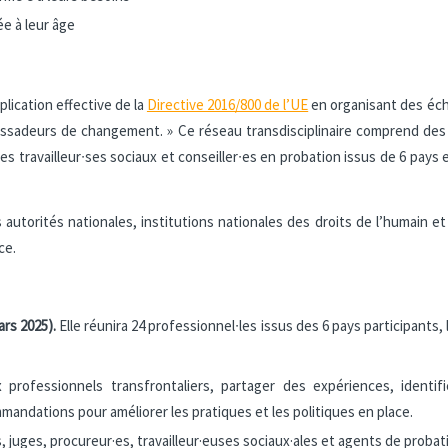
ée à leur âge
plication effective de la
Directive 2016/800 de l’UE
en organisant des écha
assadeurs de changement. » Ce réseau transdisciplinaire comprend des 
es travailleur∙ses sociaux et conseiller∙es en probation issus de 6 pays
 autorités nationales, institutions nationales des droits de l’humain et 
ce.
ars 2025).
Elle réunira 24 professionnel∙les issus des 6 pays participant
ux professionnels transfrontaliers, partager des expériences, ident
mandations pour améliorer les pratiques et les politiques en place.
s, juges, procureur·es, travailleur·euses sociaux·ales et agents de probat