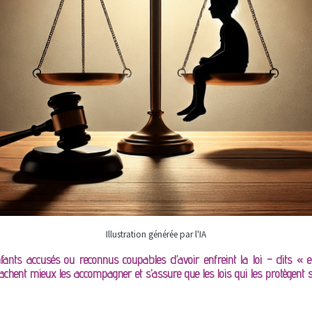
Illustration générée par l'IA
nfants accusés ou reconnus coupables d’avoir enfreint la loi – dits « enf
s sachent mieux les accompagner et s’assure que les lois qui les protègent