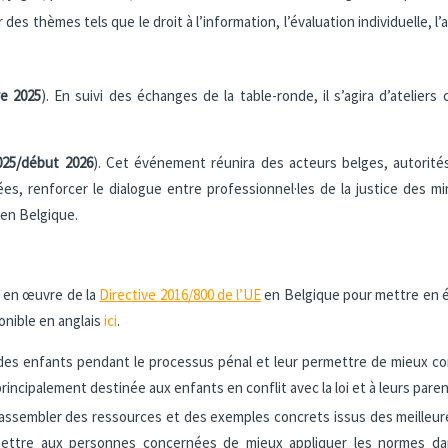
es thèmes tels que le droit à l’information, l’évaluation individuelle, l’
re 2025
). En suivi des échanges de la table-ronde, il s’agira d’ateliers
025/début 2026
). Cet événement réunira des acteurs belges, autorités 
iées, renforcer le dialogue entre professionnel·les de la justice des
 en Belgique.
e en œuvre de la
Directive 2016/800 de l’UE
en Belgique pour mettre en év
ponible en anglais
ici
.
ts des enfants pendant le processus pénal et leur permettre de mieux c
rincipalement destinée aux enfants en conflit avec la loi et à leurs pare
assembler des ressources et des exemples concrets issus des meilleure
rmettre aux personnes concernées de mieux appliquer les normes dan