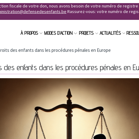
uction fiscale de votre don, nous avons besoin de votre numéro de registr
inistration@defensedesenfants.be
Rassurez-vous: votre numéro de registr
À PROPOS
MODES D'ACTION
PROJETS
ACTUALITÉS
RESSO
droits des enfants dans les procédures pénales en Europe
ts des enfants dans les procédures pénales en E