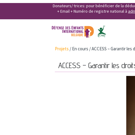
Donateurs/·trices: pour bénéficier de la déd
+ Email + Numéro de registre national à
adm
Projets
/
En cours
/
ACCESS – Garantir les 
ACCESS – Garantir les droi