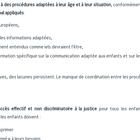
 à des procédures adaptées à leur âge et à leur situation
, conformémen
al appliqués
.
européens,
 des informations adaptées,
ent entendus comme iels devraient l’être,
mation spécifique sur la communication adaptée aux enfants et sur les
ives, des lacunes persistent. Le manque de coordination entre les proc
accès effectif et non discriminatoire à la justice
pour tous les enfant
les enfants doivent :
xprimer
rmé·e à leurs besoins