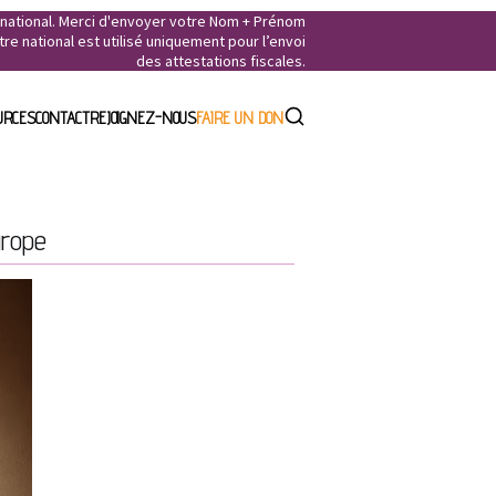
e national. Merci d'envoyer votre Nom + Prénom
e national est utilisé uniquement pour l’envoi
des attestations fiscales.
URCES
CONTACT
REJOIGNEZ-NOUS
FAIRE UN DON
urope