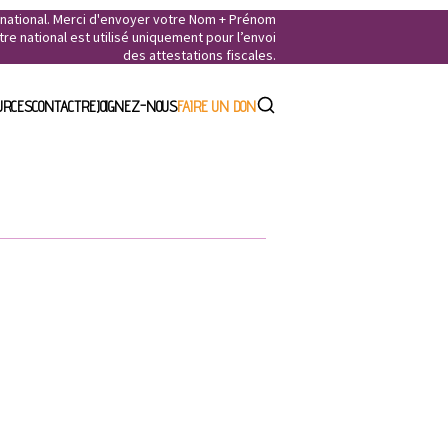
e national. Merci d'envoyer votre Nom + Prénom
e national est utilisé uniquement pour l’envoi
des attestations fiscales.
URCES
CONTACT
REJOIGNEZ-NOUS
FAIRE UN DON