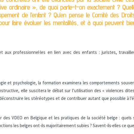
tive ordinaire », de quoi parle-t-on exactement ? Que
ppement de l’enfant ? Qu’en pense le Comité des Droits
our faire évoluer les mentalités, et à quoi peuvent bi
 aux professionnel·les en lien avec des enfants : juristes, travailleu
logie et psychologie, la formation examinera les comportements souve
ructive, elle suscitera le débat sur l’utilisation des « violences dites
déconstruire les stéréotypes et de contribuer autant que possible à l’é
r des VDEO en Belgique et les pratiques de la société belge : quels
ions les belges ont-ils majoritairement subies ? Savent-ils·elles ce que la