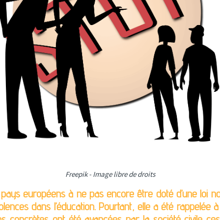
Freepik - Image libre de droits
s pays européens à ne pas encore être doté d’une loi no
olences dans l’éducation. Pourtant, elle a été rappelée à
ons concrètes ont été avancées par la société civile c