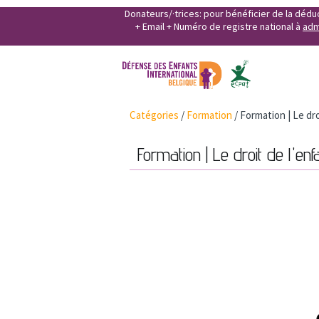
Donateurs/·trices: pour bénéficier de la déd
+ Email + Numéro de registre national à
adm
Catégories
/
Formation
/
Formation | Le dro
Formation | Le droit de l'en