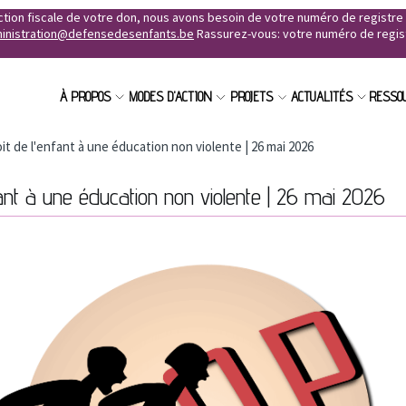
uction fiscale de votre don, nous avons besoin de votre numéro de registr
inistration@defensedesenfants.be
Rassurez-vous: votre numéro de registr
À PROPOS
MODES D'ACTION
PROJETS
ACTUALITÉS
RESSO
it de l'enfant à une éducation non violente | 26 mai 2026
fant à une éducation non violente | 26 mai 2026