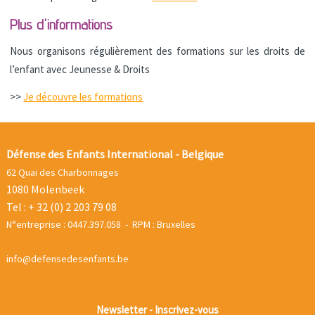
Plus d'informations
Nous organisons régulièrement des formations sur les droits de
l’enfant avec Jeunesse & Droits
>>
Je découvre les formations
Défense des Enfants International - Belgique
62 Quai des Charbonnages
1080 Molenbeek
Tel : + 32 (0) 2 203 79 08
N°entreprise : 0447.397.058 - RPM : Bruxelles
info@defensedesenfants.be
Newsletter - Inscrivez-vous