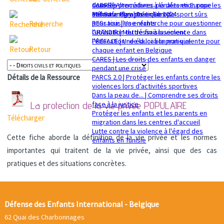
sexuelle
dans les procédures pénales en Europe
CADRE | Alternatives à la détention pour les
Mémorandum politique 2024
360 Safe Play | Des clubs de sport sûrs
enfants migrants en Europe
pour tous les enfants
RESsaisir | Une recherche pour questionner
Recherche
GRANDIR | Mettre fin à la violence dans
l'utilisation du déssaisissement
l’éducation : de la loi à la pratique
PREFACE | Une éducation non-violente pour
Retour
chaque enfant en Belgique
CARES | Les droits des enfants en danger
pendant une crise
PARCS 2.0 | Protéger les enfants contre les
Détails de la Ressource
violences lors d’activités sportives
Dans la peau de... | Comprendre ses droits
face à la justice
La protection de la vie privée
POPULAIRE
Protéger les enfants et les parents en
Télécharger
migration dans les centres d'accueil
Lutte contre la violence à l'égard des
Cette fiche aborde la définition de la vie privée et les normes
enfants en Tunisie
importantes qui traitent de la vie privée, ainsi que des cas
pratiques et des situations concrètes.
Défense des Enfants International - Belgique
62 Quai des Charbonnages