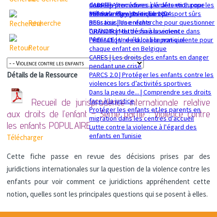
sexuelle
dans les procédures pénales en Europe
CADRE | Alternatives à la détention pour les
Mémorandum politique 2024
360 Safe Play | Des clubs de sport sûrs
enfants migrants en Europe
pour tous les enfants
RESsaisir | Une recherche pour questionner
Recherche
GRANDIR | Mettre fin à la violence dans
l'utilisation du déssaisissement
l’éducation : de la loi à la pratique
PREFACE | Une éducation non-violente pour
Retour
chaque enfant en Belgique
CARES | Les droits des enfants en danger
pendant une crise
PARCS 2.0 | Protéger les enfants contre les
Détails de la Ressource
violences lors d’activités sportives
Dans la peau de... | Comprendre ses droits
face à la justice
Recueil de jurisprudence internationale relative
Protéger les enfants et les parents en
aux droits de l’enfant – 3ème partie : Violence contre
migration dans les centres d'accueil
les enfants
POPULAIRE
Lutte contre la violence à l'égard des
enfants en Tunisie
Télécharger
Cette fiche passe en revue des décisions prises par des
juridictions internationales sur la question de la violence contre les
enfants pour voir comment ce juridictions appréhendent cette
notion, quelles sont les principales questions qui se posent à elles.