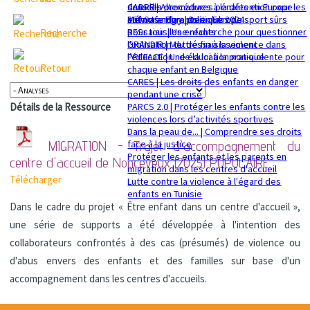
sexuelle
dans les procédures pénales en Europe
CADRE | Alternatives à la détention pour les
Mémorandum politique 2024
360 Safe Play | Des clubs de sport sûrs
enfants migrants en Europe
pour tous les enfants
RESsaisir | Une recherche pour questionner
Recherche
GRANDIR | Mettre fin à la violence dans
l'utilisation du déssaisissement
l’éducation : de la loi à la pratique
PREFACE | Une éducation non-violente pour
Retour
chaque enfant en Belgique
CARES | Les droits des enfants en danger
pendant une crise
PARCS 2.0 | Protéger les enfants contre les
Détails de la Ressource
violences lors d’activités sportives
Dans la peau de... | Comprendre ses droits
face à la justice
MIGRATION - Trajet d'accompagnement du
Protéger les enfants et les parents en
centre d'accueil de Nonceveux (2025)
POPULAIRE
migration dans les centres d'accueil
Télécharger
Lutte contre la violence à l'égard des
enfants en Tunisie
Dans le cadre du projet « Être enfant dans un centre d'accueil »,
une série de supports a été développée à l'intention des
collaborateurs confrontés à des cas (présumés) de violence ou
d'abus envers des enfants et des familles sur base d'un
accompagnement dans les centres d'accueils.