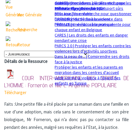
sexuelle
dans les procédures pénales en Europe
CADRE | Alternatives à la détention pour les
Mémorandum politique 2024
360 Safe Play | Des clubs de sport sûrs
enfants migrants en Europe
pour tous les enfants
RESsaisir | Une recherche pour questionner
Vue Générale
GRANDIR | Mettre fin à la violence dans
l'utilisation du déssaisissement
l’éducation : de la loi à la pratique
PREFACE | Une éducation non-violente pour
Recherche
chaque enfant en Belgique
CARES | Les droits des enfants en danger
pendant une crise
Retour
PARCS 2.0 | Protéger les enfants contre les
violences lors d’activités sportives
Dans la peau de... | Comprendre ses droits
Détails de la Ressource
face à la justice
Protéger les enfants et les parents en
migration dans les centres d'accueil
COUR INTER-AMERICAINE DES DROITS DE
Lutte contre la violence à l'égard des
enfants en Tunisie
L’HOMME : Fornerón et fille c. Argentine
POPULAIRE
Télécharger
Faits :Une petite fille a été placée par sa maman dans une famille en
vue d’une adoption, mais cela sans le consentement de son père
biologique, Mr Forneron, qui n’a donc pas pu contacter sa fille
pendant des années, malgré ses requêtes à l’Etat, à la justice.