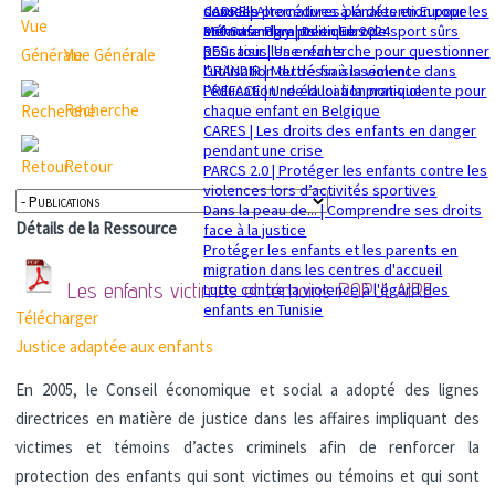
sexuelle
dans les procédures pénales en Europe
CADRE | Alternatives à la détention pour les
Mémorandum politique 2024
360 Safe Play | Des clubs de sport sûrs
enfants migrants en Europe
pour tous les enfants
RESsaisir | Une recherche pour questionner
Vue Générale
GRANDIR | Mettre fin à la violence dans
l'utilisation du déssaisissement
l’éducation : de la loi à la pratique
PREFACE | Une éducation non-violente pour
Recherche
chaque enfant en Belgique
CARES | Les droits des enfants en danger
pendant une crise
Retour
PARCS 2.0 | Protéger les enfants contre les
violences lors d’activités sportives
Dans la peau de... | Comprendre ses droits
Détails de la Ressource
face à la justice
Protéger les enfants et les parents en
migration dans les centres d'accueil
Les enfants victimes et témoins
POPULAIRE
Lutte contre la violence à l'égard des
enfants en Tunisie
Télécharger
Justice adaptée aux enfants
En 2005, le Conseil économique et social a adopté des lignes
directrices en matière de justice dans les affaires impliquant des
victimes et témoins d’actes criminels afin de renforcer la
protection des enfants qui sont victimes ou témoins et qui sont