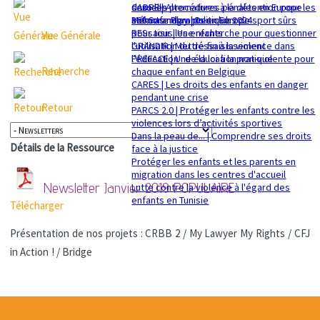
sexuelle
dans les procédures pénales en Europe
CADRE | Alternatives à la détention pour les
Mémorandum politique 2024
360 Safe Play | Des clubs de sport sûrs
enfants migrants en Europe
pour tous les enfants
RESsaisir | Une recherche pour questionner
Vue Générale
GRANDIR | Mettre fin à la violence dans
l'utilisation du déssaisissement
l’éducation : de la loi à la pratique
PREFACE | Une éducation non-violente pour
Recherche
chaque enfant en Belgique
CARES | Les droits des enfants en danger
pendant une crise
Retour
PARCS 2.0 | Protéger les enfants contre les
violences lors d’activités sportives
Dans la peau de... | Comprendre ses droits
Détails de la Ressource
face à la justice
Protéger les enfants et les parents en
migration dans les centres d'accueil
Newsletter Janvier 2019
POPULAIRE
Lutte contre la violence à l'égard des
enfants en Tunisie
Télécharger
Présentation de nos projets : CRBB 2 / My Lawyer My Rights / CFJ
in Action ! / Bridge