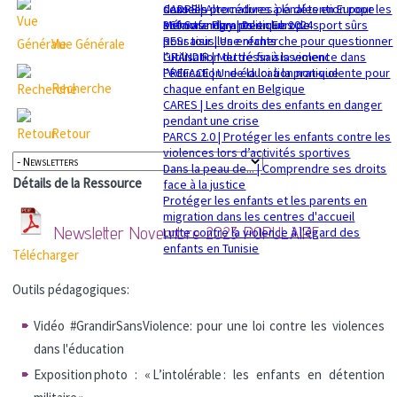
sexuelle
dans les procédures pénales en Europe
CADRE | Alternatives à la détention pour les
Mémorandum politique 2024
360 Safe Play | Des clubs de sport sûrs
enfants migrants en Europe
pour tous les enfants
RESsaisir | Une recherche pour questionner
Vue Générale
GRANDIR | Mettre fin à la violence dans
l'utilisation du déssaisissement
l’éducation : de la loi à la pratique
PREFACE | Une éducation non-violente pour
Recherche
chaque enfant en Belgique
CARES | Les droits des enfants en danger
pendant une crise
Retour
PARCS 2.0 | Protéger les enfants contre les
violences lors d’activités sportives
Dans la peau de... | Comprendre ses droits
Détails de la Ressource
face à la justice
Protéger les enfants et les parents en
migration dans les centres d'accueil
Newsletter Novembre 2023
POPULAIRE
Lutte contre la violence à l'égard des
enfants en Tunisie
Télécharger
Outils pédagogiques:
Vidéo #GrandirSansViolence: pour une loi contre les violences
dans l'éducation
Exposition photo : « L’intolérable : les enfants en détention