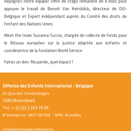
Rejoignez notre équipe! Offre de stage rémunéré de 6 mois pour
appuyer le travail de Benoit Van Keirsbilck, directeur de DEI-
Belgique et Expert indépendant auprès du Comité des droits de
l'enfant des Nations Unies.
Meet the team: Susanna Tuccio, chargée de collecte de fonds pour
le Réseau européen sur la justice adaptée aux enfants et
coordinatrice de la fondation World Service
Faites un don: Ma parole, quel impact !
Défense des Enfants International - Belgique
62 Quai des Charbonnages
1080 Molenbeek
Tel : + 32 (0) 2 203 79 08
N°entreprise : 0447.397.058 - RPM : Bruxelles
info@defensedesenfants.be