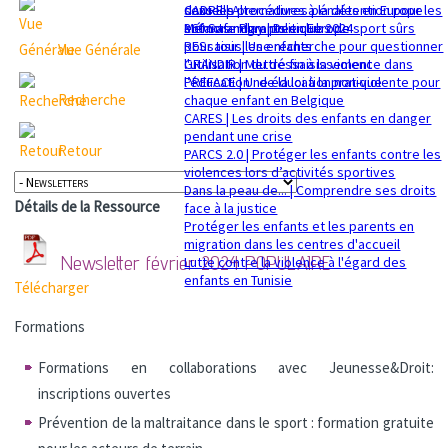
sexuelle
dans les procédures pénales en Europe
CADRE | Alternatives à la détention pour les
Mémorandum politique 2024
360 Safe Play | Des clubs de sport sûrs
enfants migrants en Europe
pour tous les enfants
RESsaisir | Une recherche pour questionner
Vue Générale
GRANDIR | Mettre fin à la violence dans
l'utilisation du déssaisissement
l’éducation : de la loi à la pratique
PREFACE | Une éducation non-violente pour
Recherche
chaque enfant en Belgique
CARES | Les droits des enfants en danger
pendant une crise
Retour
PARCS 2.0 | Protéger les enfants contre les
violences lors d’activités sportives
Dans la peau de... | Comprendre ses droits
Détails de la Ressource
face à la justice
Protéger les enfants et les parents en
migration dans les centres d'accueil
Newsletter février 2024
POPULAIRE
Lutte contre la violence à l'égard des
enfants en Tunisie
Télécharger
Formations
Formations en collaborations avec Jeunesse&Droit:
inscriptions ouvertes
Prévention de la maltraitance dans le sport : formation gratuite