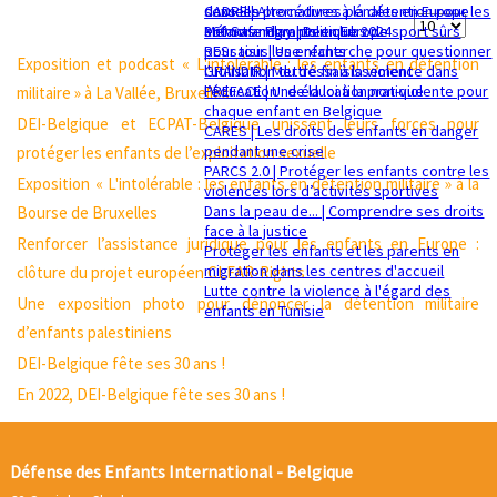
sexuelle
dans les procédures pénales en Europe
CADRE | Alternatives à la détention pour les
Affichage
Mémorandum politique 2024
360 Safe Play | Des clubs de sport sûrs
enfants migrants en Europe
pour tous les enfants
RESsaisir | Une recherche pour questionner
#
Exposition et podcast « L'intolérable : les enfants en détention
GRANDIR | Mettre fin à la violence dans
l'utilisation du déssaisissement
l’éducation : de la loi à la pratique
PREFACE | Une éducation non-violente pour
militaire » à La Vallée, Bruxelles
chaque enfant en Belgique
DEI-Belgique et ECPAT-Belgique unissent leurs forces pour
CARES | Les droits des enfants en danger
pendant une crise
protéger les enfants de l’exploitation sexuelle
PARCS 2.0 | Protéger les enfants contre les
Exposition « L'intolérable : les enfants en détention militaire » à la
violences lors d’activités sportives
Dans la peau de... | Comprendre ses droits
Bourse de Bruxelles
face à la justice
Renforcer l’assistance juridique pour les enfants en Europe :
Protéger les enfants et les parents en
migration dans les centres d'accueil
clôture du projet européen CLEAR-Rights
Lutte contre la violence à l'égard des
Une exposition photo pour dénoncer la détention militaire
enfants en Tunisie
d’enfants palestiniens
DEI-Belgique fête ses 30 ans !
En 2022, DEI-Belgique fête ses 30 ans !
Défense des Enfants International - Belgique