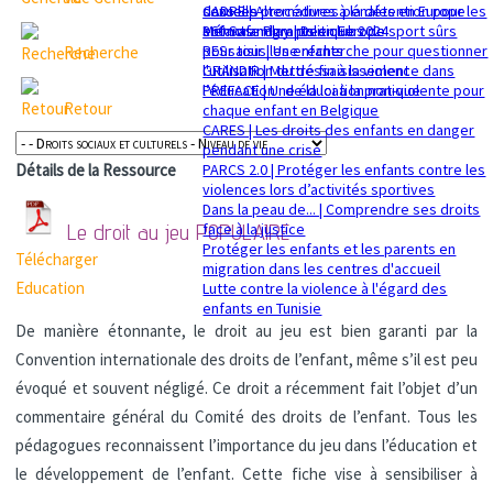
sexuelle
dans les procédures pénales en Europe
CADRE | Alternatives à la détention pour les
Mémorandum politique 2024
360 Safe Play | Des clubs de sport sûrs
enfants migrants en Europe
pour tous les enfants
RESsaisir | Une recherche pour questionner
Recherche
GRANDIR | Mettre fin à la violence dans
l'utilisation du déssaisissement
l’éducation : de la loi à la pratique
PREFACE | Une éducation non-violente pour
Retour
chaque enfant en Belgique
CARES | Les droits des enfants en danger
pendant une crise
PARCS 2.0 | Protéger les enfants contre les
Détails de la Ressource
violences lors d’activités sportives
Dans la peau de... | Comprendre ses droits
face à la justice
Le droit au jeu
POPULAIRE
Protéger les enfants et les parents en
Télécharger
migration dans les centres d'accueil
Education
Lutte contre la violence à l'égard des
enfants en Tunisie
De manière étonnante, le droit au jeu est bien garanti par la
Convention internationale des droits de l’enfant, même s’il est peu
évoqué et souvent négligé. Ce droit a récemment fait l’objet d’un
commentaire général du Comité des droits de l’enfant. Tous les
pédagogues reconnaissent l’importance du jeu dans l’éducation et
le développement de l’enfant. Cette fiche vise à sensibiliser à