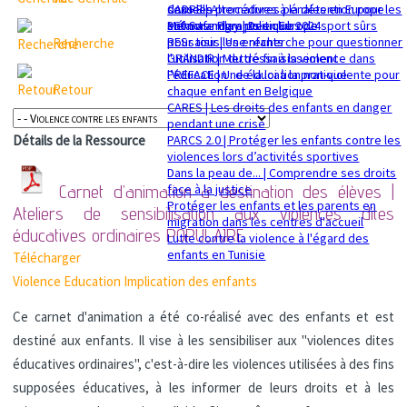
sexuelle
dans les procédures pénales en Europe
CADRE | Alternatives à la détention pour les
Mémorandum politique 2024
360 Safe Play | Des clubs de sport sûrs
enfants migrants en Europe
pour tous les enfants
RESsaisir | Une recherche pour questionner
Recherche
GRANDIR | Mettre fin à la violence dans
l'utilisation du déssaisissement
l’éducation : de la loi à la pratique
PREFACE | Une éducation non-violente pour
Retour
chaque enfant en Belgique
CARES | Les droits des enfants en danger
pendant une crise
PARCS 2.0 | Protéger les enfants contre les
Détails de la Ressource
violences lors d’activités sportives
Dans la peau de... | Comprendre ses droits
face à la justice
Carnet d’animation à destination des élèves |
Protéger les enfants et les parents en
Ateliers de sensibilisation aux violences dites
migration dans les centres d'accueil
éducatives ordinaires
POPULAIRE
Lutte contre la violence à l'égard des
enfants en Tunisie
Télécharger
Violence
Education
Implication des enfants
Ce carnet d'animation a été co-réalisé avec des enfants et est
destiné aux enfants. Il vise à les sensibiliser aux "violences dites
éducatives ordinaires", c'est-à-dire les violences utilisées à des fins
supposées éducatives, à les informer de leurs droits et à les