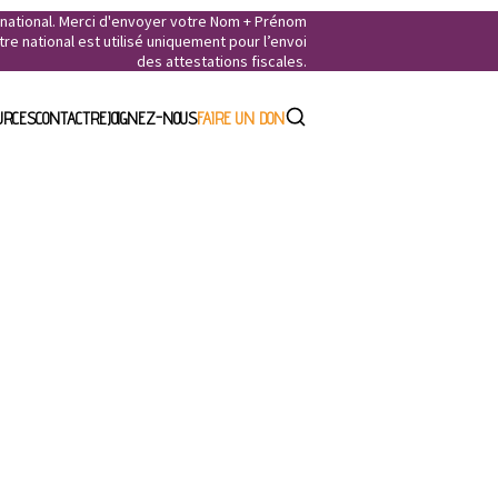
e national. Merci d'envoyer votre Nom + Prénom
e national est utilisé uniquement pour l’envoi
des attestations fiscales.
URCES
CONTACT
REJOIGNEZ-NOUS
FAIRE UN DON