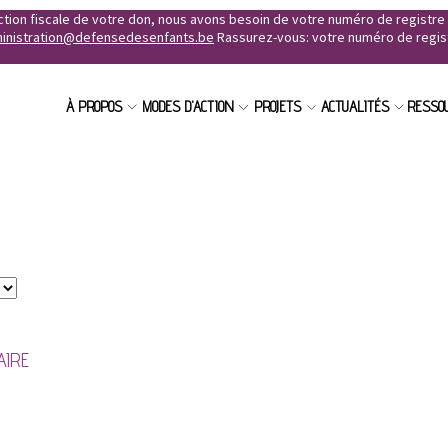
uction fiscale de votre don, nous avons besoin de votre numéro de registr
inistration@defensedesenfants.be
Rassurez-vous: votre numéro de registr
À PROPOS
MODES D'ACTION
PROJETS
ACTUALITÉS
RESSO
AIRE