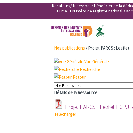
Donateurs/·trices: pour bénéficier de la déd
+ Email + Numéro de registre national à
adm
Nos publications
/
Projet PARCS : Leaflet
Vue Générale
Recherche
Retour
Détails de la Ressource
Projet PARCS : Leaflet
POPUL
Télécharger