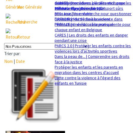
sexuelle
dans les procédures pénales en Europe
CADRE | Alternatives à la détention pour les
Vue Générale
Mémorandum politique 2024
360 Safe Play | Des clubs de sport sûrs
enfants migrants en Europe
pour tous les enfants
RESsaisir | Une recherche pour questionner
GRANDIR | Mettre fin à la violence dans
l'utilisation du déssaisissement
Recherche
l’éducation : de la loi à la pratique
PREFACE | Une éducation non-violente pour
chaque enfant en Belgique
CARES | Les droits des enfants en danger
Retour
pendant une crise
PARCS 2.0 | Protéger les enfants contre les
violences lors d’activités sportives
Trier par:
Dans la peau de... | Comprendre ses droits
Nom
|
Date
face à la justice
Protéger les enfants et les parents en
migration dans les centres d'accueil
Lutte contre la violence à l'égard des
enfants en Tunisie