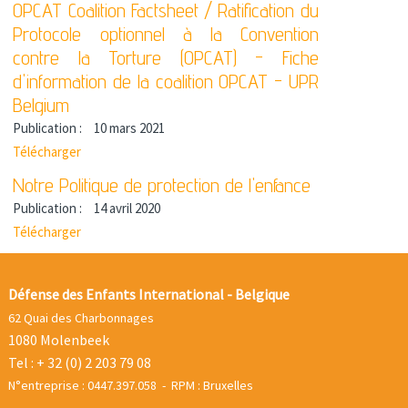
OPCAT Coalition Factsheet / Ratification du
Protocole optionnel à la Convention
contre la Torture (OPCAT) - Fiche
d'information de la coalition OPCAT - UPR
Belgium
Publication :
10 mars 2021
Télécharger
Notre Politique de protection de l'enfance
Publication :
14 avril 2020
Télécharger
Défense des Enfants International - Belgique
62 Quai des Charbonnages
1080 Molenbeek
Tel : + 32 (0) 2 203 79 08
N°entreprise : 0447.397.058 - RPM : Bruxelles