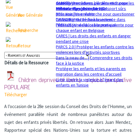
sexuelle
dans les procédures pénales en Europe
CADRE | Alternatives à la détention pour les
Mémorandum politique 2024
360 Safe Play | Des clubs de sport sûrs
enfants migrants en Europe
pour tous les enfants
RESsaisir | Une recherche pour questionner
Vue Générale
GRANDIR | Mettre fin à la violence dans
l'utilisation du déssaisissement
l’éducation : de la loi à la pratique
PREFACE | Une éducation non-violente pour
Recherche
chaque enfant en Belgique
CARES | Les droits des enfants en danger
pendant une crise
Retour
PARCS 2.0 | Protéger les enfants contre les
violences lors d’activités sportives
Dans la peau de... | Comprendre ses droits
Détails de la Ressource
face à la justice
Protéger les enfants et les parents en
migration dans les centres d'accueil
Children deprived of liberty : a global perspective
Lutte contre la violence à l'égard des
enfants en Tunisie
POPULAIRE
Télécharger
A l’occasion de la 28e session du Conseil des Droits de l’Homme, un
événement parallèle réunit de nombreux panélistes autour du
sujet des enfants privés libertés. On retrouve alors Juan Mendez,
Rapporteur spécial des Nations-Unies sur la torture et autres