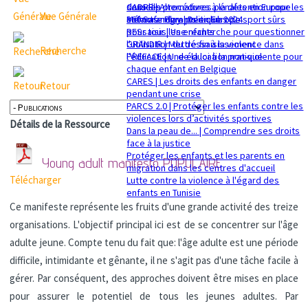
sexuelle
dans les procédures pénales en Europe
CADRE | Alternatives à la détention pour les
Vue Générale
Mémorandum politique 2024
360 Safe Play | Des clubs de sport sûrs
enfants migrants en Europe
pour tous les enfants
RESsaisir | Une recherche pour questionner
GRANDIR | Mettre fin à la violence dans
l'utilisation du déssaisissement
Recherche
l’éducation : de la loi à la pratique
PREFACE | Une éducation non-violente pour
chaque enfant en Belgique
CARES | Les droits des enfants en danger
Retour
pendant une crise
PARCS 2.0 | Protéger les enfants contre les
violences lors d’activités sportives
Détails de la Ressource
Dans la peau de... | Comprendre ses droits
face à la justice
Protéger les enfants et les parents en
Young adult manifesto
POPULAIRE
migration dans les centres d'accueil
Télécharger
Lutte contre la violence à l'égard des
enfants en Tunisie
Ce manifeste représente les fruits d'une grande activité des treize
organisations. L'objectif principal ici est de se concentrer sur l'âge
adulte jeune. Compte tenu du fait que: l'âge adulte est une période
difficile, intimidante et gênante, il ne s'agit pas d'une tâche facile à
gérer. Par conséquent, des approches doivent être mises en place
pour assurer le potentiel de tous les jeunes adultes. Par