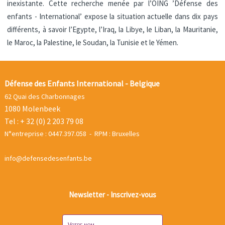
inexistante. Cette recherche menée par l’OING ’Défense des
enfants - International’ expose la situation actuelle dans dix pays
différents, à savoir l’Egypte, l’Iraq, la Libye, le Liban, la Mauritanie,
le Maroc, la Palestine, le Soudan, la Tunisie et le Yémen.
Défense des Enfants International - Belgique
62 Quai des Charbonnages
1080 Molenbeek
Tel : + 32 (0) 2 203 79 08
N°entreprise : 0447.397.058 - RPM : Bruxelles
info@defensedesenfants.be
Newsletter - Inscrivez-vous