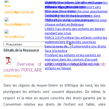
sexuelle
dans les procédures pénales en Europe
CADRE | Alternatives à la détention pour les
Mémorandum politique 2024
360 Safe Play | Des clubs de sport sûrs
enfants migrants en Europe
pour tous les enfants
RESsaisir | Une recherche pour questionner
Vue Générale
GRANDIR | Mettre fin à la violence dans
l'utilisation du déssaisissement
l’éducation : de la loi à la pratique
PREFACE | Une éducation non-violente pour
Recherche
chaque enfant en Belgique
CARES | Les droits des enfants en danger
pendant une crise
Retour
PARCS 2.0 | Protéger les enfants contre les
violences lors d’activités sportives
Dans la peau de... | Comprendre ses droits
Détails de la Ressource
face à la justice
Protéger les enfants et les parents en
migration dans les centres d'accueil
Overview of child rights situation in Arab
Lutte contre la violence à l'égard des
enfants en Tunisie
countries
POPULAIRE
Télécharger
Dans les régions du moyen-Orient et d’Afrique du nord, les lois
protégeant les enfants sont souvent dépassées. De même, le
respect et la mise en œuvre concrète des droits garantis par la
Convention relative aux droits de l’enfant est faible, voire