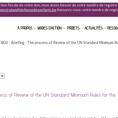
uction fiscale de votre don, nous avons besoin de votre numéro de registr
inistration@defensedesenfants.be
Rassurez-vous: votre numéro de registr
À PROPOS
MODES D'ACTION
PROJETS
ACTUALITÉS
RESSO
 NGO - Briefing - The process of Review of the UN Standard Minimum Ru
ocess of Review of the UN Standard Minimum Rules for the