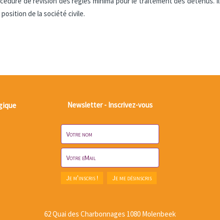
dure de révision des règles minima pour le traitement des détenus. Il
osition de la société civile.
gique
Newsletter - Inscrivez-vous
62 Quai des Charbonnages 1080 Molenbeek