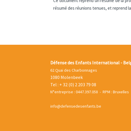
Ce document reprend un résumé de la procé
résumé des réunions tenues, et reprend la p
Défense des Enfants International - Bel
62 Quai des Charbonnages
1080 Molenbeek
Tel : + 32 (0) 2 203 79 08
N°entreprise : 0447.397.058 - RPM : Bruxelles
info@defensedesenfants.be