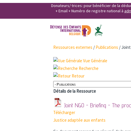
Donateurs/·trices: pour bénéficier de la déd
+ Email + Numéro de registre national à
adm
Ressources externes
/
Publications
/
Joint
Vue Générale
Recherche
Retour
Détails de la Ressource
Joint NGO - Briefing - The pr
Télécharger
Justice adaptée aux enfants