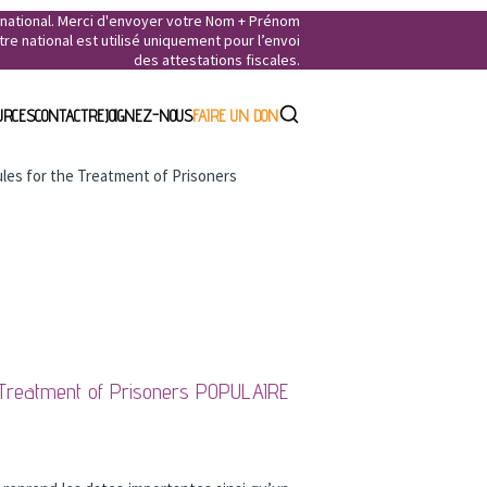
e national. Merci d'envoyer votre Nom + Prénom
e national est utilisé uniquement pour l’envoi
des attestations fiscales.
URCES
CONTACT
REJOIGNEZ-NOUS
FAIRE UN DON
les for the Treatment of Prisoners
 Treatment of Prisoners
POPULAIRE