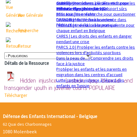
sexuelle
dans les procédures pénales en Europe
CADRE | Alternatives à la détention pour les
Mémorandum politique 2024
360 Safe Play | Des clubs de sport sûrs
enfants migrants en Europe
pour tous les enfants
RESsaisir | Une recherche pour questionner
Vue Générale
GRANDIR | Mettre fin à la violence dans
l'utilisation du déssaisissement
l’éducation : de la loi à la pratique
PREFACE | Une éducation non-violente pour
Recherche
chaque enfant en Belgique
CARES | Les droits des enfants en danger
pendant une crise
Retour
PARCS 2.0 | Protéger les enfants contre les
violences lors d’activités sportives
Dans la peau de... | Comprendre ses droits
Détails de la Ressource
face à la justice
Protéger les enfants et les parents en
migration dans les centres d'accueil
Hidden injustice - Lesbian, gay, bisexual and
Lutte contre la violence à l'égard des
enfants en Tunisie
transgender youth in juvenile courts
POPULAIRE
Télécharger
Défense des Enfants International - Belgique
62 Quai des Charbonnages
1080 Molenbeek