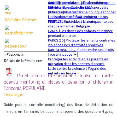
sexuelle
dans les procédures pénales en Europe
CADRE | Alternatives à la détention pour les
Mémorandum politique 2024
360 Safe Play | Des clubs de sport sûrs
enfants migrants en Europe
pour tous les enfants
RESsaisir | Une recherche pour questionner
GRANDIR | Mettre fin à la violence dans
l'utilisation du déssaisissement
Vue Générale
l’éducation : de la loi à la pratique
PREFACE | Une éducation non-violente pour
chaque enfant en Belgique
CARES | Les droits des enfants en danger
Recherche
pendant une crise
PARCS 2.0 | Protéger les enfants contre les
violences lors d’activités sportives
Retour
Dans la peau de... | Comprendre ses droits
face à la justice
Protéger les enfants et les parents en
Détails de la Ressource
migration dans les centres d'accueil
Lutte contre la violence à l'égard des
enfants en Tunisie
Penal Reform International - Toolkit for multi-
agency monitoring of places of detention of children in
Tanzania
POPULAIRE
Télécharger
Guide pour le contrôle (monitoring) des lieux de détention de
mineurs en Tanzanie. Le document reprend des questions-types,