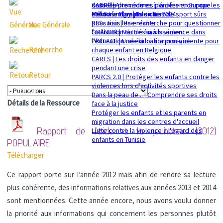
sexuelle
dans les procédures pénales en Europe
CADRE | Alternatives à la détention pour les
Mémorandum politique 2024
360 Safe Play | Des clubs de sport sûrs
enfants migrants en Europe
pour tous les enfants
RESsaisir | Une recherche pour questionner
Vue Générale
GRANDIR | Mettre fin à la violence dans
l'utilisation du déssaisissement
l’éducation : de la loi à la pratique
PREFACE | Une éducation non-violente pour
Recherche
chaque enfant en Belgique
CARES | Les droits des enfants en danger
pendant une crise
Retour
PARCS 2.0 | Protéger les enfants contre les
violences lors d’activités sportives
Dans la peau de... | Comprendre ses droits
Détails de la Ressource
face à la justice
Protéger les enfants et les parents en
migration dans les centres d'accueil
Rapport de l’aide à la jeunesse (2012)
Lutte contre la violence à l'égard des
enfants en Tunisie
POPULAIRE
Télécharger
Ce rapport porte sur l’année 2012 mais afin de rendre sa lecture
plus cohérente, des informations relatives aux années 2013 et 2014
sont mentionnées. Cette année encore, nous avons voulu donner
la priorité aux informations qui concernent les personnes plutôt