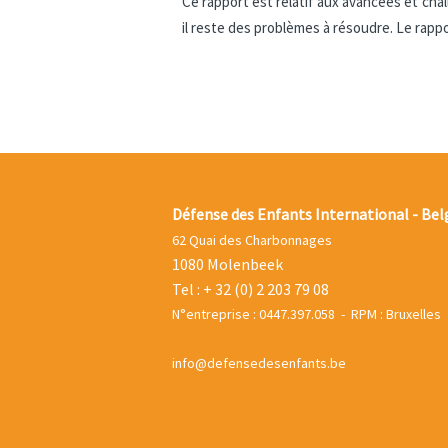
Ce rapport est relatif aux avancées et cha
il reste des problèmes à résoudre. Le ra
Défense des Enfants International - Bel
62 Quai des Charbonnages
1080 Molenbeek
Tel : + 32 (0) 2 203 79 08
N°entreprise : 0447.397.058 - RPM : Bruxelles
info@defensedesenfants.be