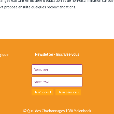
llenges existant en matière d’éducation et de non-discrimination sur bas
pport propose ensuite quelques recommandations.
gique
Newsletter - Inscrivez-vous
62 Quai des Charbonnages 1080 Molenbeek