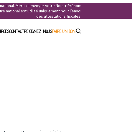
e national. Merci d'envoyer votre Nom + Prénom
e national est utilisé uniquement pour l’envoi
des attestations fiscales.
URCES
CONTACT
REJOIGNEZ-NOUS
FAIRE UN DON