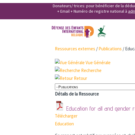
Donateurs/·trices: pour bénéficier de la déd
+ Email + Numéro de registre national à
adm
Ressources externes
/
Publications
/
Educa
Vue Générale
Recherche
Retour
Détails de la Ressource
Education for all and gender 
Télécharger
Education