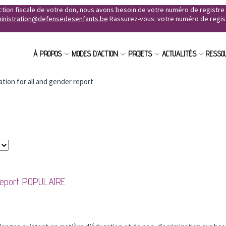
uction fiscale de votre don, nous avons besoin de votre numéro de registr
inistration@defensedesenfants.be
Rassurez-vous: votre numéro de registr
À PROPOS
MODES D'ACTION
PROJETS
ACTUALITÉS
RESSO
tion for all and gender report
report
POPULAIRE