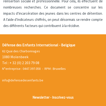
réinsertion sociale et professionnelle. Pour cela, ils effectuent de
nombreuses recherches. Ce document se concentre sur les
impacts d’incarcération des jeunes dans les centres de détention.
A l’aide d’indicateurs chiffrés, on peut désormais se rendre compte
des différents facteurs qui contribuent à la récidive.
Défense des Enfants International - Belgique
62 Quai des Charbonnages
1080 Molenbeek
Tel : + 32 (0) 2 203 79 08
N°entreprise : 0447.397.058 - RPM : Bruxelles
info@defensedesenfants.be
Newsletter - Inscrivez-vous