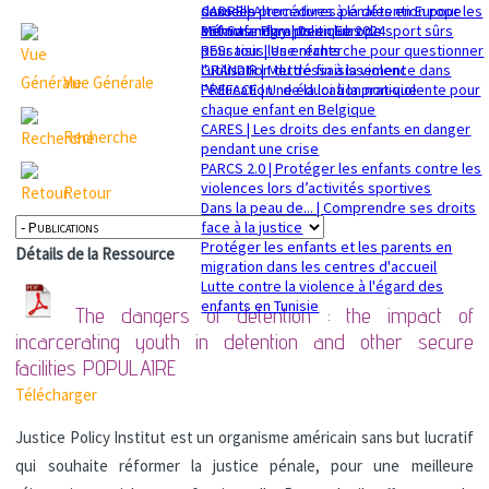
sexuelle
dans les procédures pénales en Europe
CADRE | Alternatives à la détention pour les
Mémorandum politique 2024
360 Safe Play | Des clubs de sport sûrs
enfants migrants en Europe
pour tous les enfants
RESsaisir | Une recherche pour questionner
GRANDIR | Mettre fin à la violence dans
l'utilisation du déssaisissement
Vue Générale
l’éducation : de la loi à la pratique
PREFACE | Une éducation non-violente pour
chaque enfant en Belgique
CARES | Les droits des enfants en danger
Recherche
pendant une crise
PARCS 2.0 | Protéger les enfants contre les
violences lors d’activités sportives
Retour
Dans la peau de... | Comprendre ses droits
face à la justice
Protéger les enfants et les parents en
Détails de la Ressource
migration dans les centres d'accueil
Lutte contre la violence à l'égard des
enfants en Tunisie
The dangers of detention : the impact of
incarcerating youth in detention and other secure
facilities
POPULAIRE
Télécharger
Justice Policy Institut est un organisme américain sans but lucratif
qui souhaite réformer la justice pénale, pour une meilleure