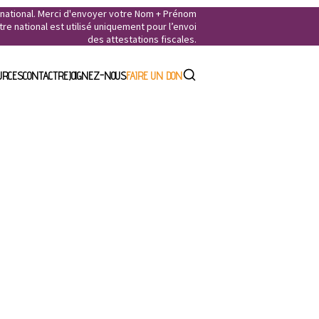
e national. Merci d'envoyer votre Nom + Prénom
e national est utilisé uniquement pour l’envoi
des attestations fiscales.
URCES
CONTACT
REJOIGNEZ-NOUS
FAIRE UN DON