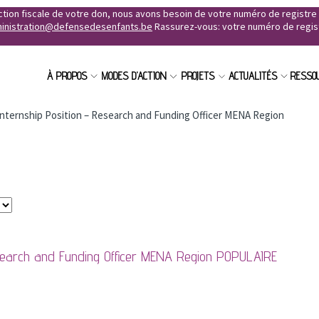
uction fiscale de votre don, nous avons besoin de votre numéro de registr
inistration@defensedesenfants.be
Rassurez-vous: votre numéro de registr
À PROPOS
MODES D'ACTION
PROJETS
ACTUALITÉS
RESSO
internship Position – Research and Funding Officer MENA Region
search and Funding Officer MENA Region
POPULAIRE