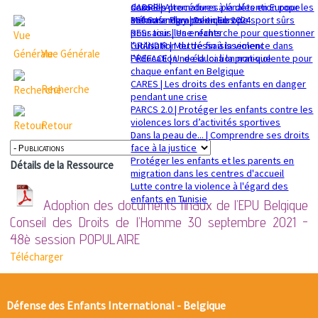
sexuelle
dans les procédures pénales en Europe
CADRE | Alternatives à la détention pour les
Mémorandum politique 2024
360 Safe Play | Des clubs de sport sûrs
enfants migrants en Europe
pour tous les enfants
RESsaisir | Une recherche pour questionner
GRANDIR | Mettre fin à la violence dans
l'utilisation du déssaisissement
Vue Générale
l’éducation : de la loi à la pratique
PREFACE | Une éducation non-violente pour
chaque enfant en Belgique
CARES | Les droits des enfants en danger
Recherche
pendant une crise
PARCS 2.0 | Protéger les enfants contre les
violences lors d’activités sportives
Retour
Dans la peau de... | Comprendre ses droits
face à la justice
Protéger les enfants et les parents en
Détails de la Ressource
migration dans les centres d'accueil
Lutte contre la violence à l'égard des
enfants en Tunisie
Adoption des documents finaux de l’EPU Belgique
Conseil des Droits de l’Homme 30 septembre 2021 -
48è session
POPULAIRE
Télécharger
Défense des Enfants International - Belgique