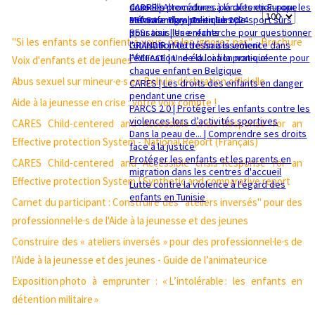
sexuelle
dans les procédures pénales en Europe
CADRE | Alternatives à la détention pour les
Affichage
Mémorandum politique 2024
360 Safe Play | Des clubs de sport sûrs
enfants migrants en Europe
pour tous les enfants
RESsaisir | Une recherche pour questionner
#
"Si les enfants se confient à vous, ne les ignorez pas" - Brochure
GRANDIR | Mettre fin à la violence dans
l'utilisation du déssaisissement
l’éducation : de la loi à la pratique
PREFACE | Une éducation non-violente pour
Voix d'enfants et de jeunes
chaque enfant en Belgique
Abus sexuel sur mineur·e·s en Bolivie: déclaration officielle
CARES | Les droits des enfants en danger
pendant une crise
Aide à la jeunesse en crise : votre voix compte !
PARCS 2.0 | Protéger les enfants contre les
violences lors d’activités sportives
CARES Child-centered and Accessible crisis-Response for an
Dans la peau de... | Comprendre ses droits
Effective protection System - National Report (Français)
face à la justice
Protéger les enfants et les parents en
CARES Child-centered and Accessible crisis-Response for an
migration dans les centres d'accueil
Effective protection System | Synthetic and comparative report
Lutte contre la violence à l'égard des
enfants en Tunisie
Carnet du participant : Construire des "ateliers inversés" pour des
professionnel·le·s de l'Aide à la jeunesse et des jeunes
Construire des « ateliers inversés » pour des professionnel·le·s de
l’Aide à la jeunesse et des jeunes - Guide de l’animateur·ice
Exposition photo à emprunter : « L’intolérable : les enfants en
détention militaire »