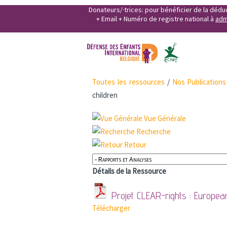
Donateurs/·trices: pour bénéficier de la déd
+ Email + Numéro de registre national à
adm
Toutes les ressources
/
Nos Publications
children
Vue Générale
Recherche
Retour
Détails de la Ressource
Projet CLEAR-rights : Europea
Télécharger