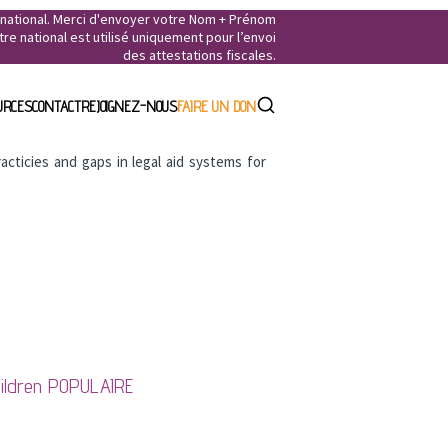
e national. Merci d'envoyer votre Nom + Prénom
e national est utilisé uniquement pour l’envoi
des attestations fiscales.
URCES
CONTACT
REJOIGNEZ-NOUS
FAIRE UN DON
cticies and gaps in legal aid systems for
hildren
POPULAIRE