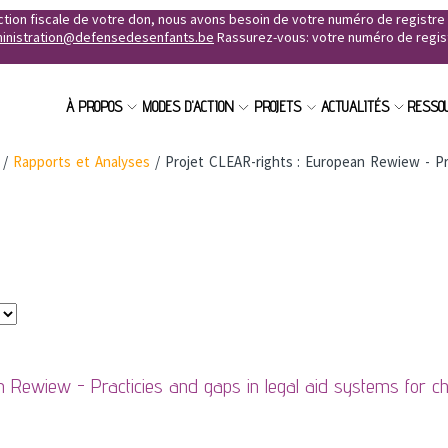
uction fiscale de votre don, nous avons besoin de votre numéro de registr
inistration@defensedesenfants.be
Rassurez-vous: votre numéro de registr
À PROPOS
MODES D'ACTION
PROJETS
ACTUALITÉS
RESSO
/
Rapports et Analyses
/
Projet CLEAR-rights : European Rewiew - Pra
n Rewiew - Practicies and gaps in legal aid systems for c