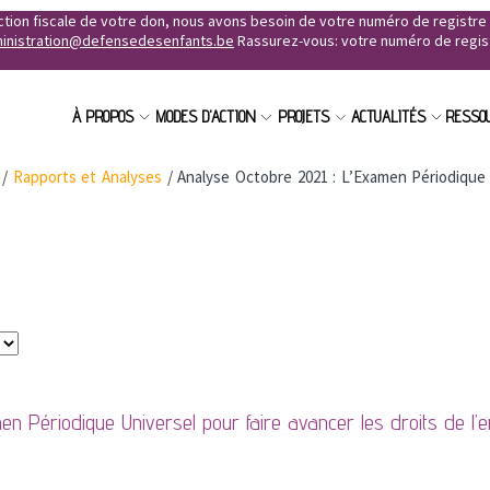
uction fiscale de votre don, nous avons besoin de votre numéro de registr
inistration@defensedesenfants.be
Rassurez-vous: votre numéro de registr
À PROPOS
MODES D'ACTION
PROJETS
ACTUALITÉS
RESSO
/
Rapports et Analyses
/
Analyse Octobre 2021 : L’Examen Périodique U
n Périodique Universel pour faire avancer les droits de l’