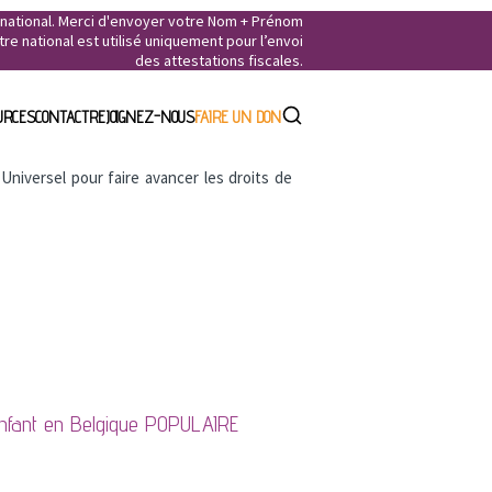
e national. Merci d'envoyer votre Nom + Prénom
e national est utilisé uniquement pour l’envoi
des attestations fiscales.
URCES
CONTACT
REJOIGNEZ-NOUS
FAIRE UN DON
niversel pour faire avancer les droits de
enfant en Belgique
POPULAIRE