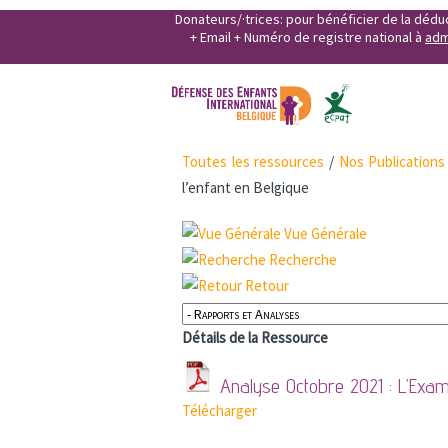
Donateurs/·trices: pour bénéficier de la déd
+ Email + Numéro de registre national à
adm
Toutes les ressources
/
Nos Publications
l’enfant en Belgique
Vue Générale
Recherche
Retour
Détails de la Ressource
Analyse Octobre 2021 : L’Exame
Télécharger