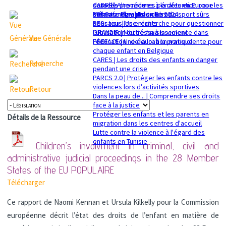
sexuelle
dans les procédures pénales en Europe
CADRE | Alternatives à la détention pour les
Mémorandum politique 2024
360 Safe Play | Des clubs de sport sûrs
enfants migrants en Europe
pour tous les enfants
RESsaisir | Une recherche pour questionner
GRANDIR | Mettre fin à la violence dans
l'utilisation du déssaisissement
Vue Générale
l’éducation : de la loi à la pratique
PREFACE | Une éducation non-violente pour
chaque enfant en Belgique
CARES | Les droits des enfants en danger
Recherche
pendant une crise
PARCS 2.0 | Protéger les enfants contre les
violences lors d’activités sportives
Retour
Dans la peau de... | Comprendre ses droits
face à la justice
Protéger les enfants et les parents en
Détails de la Ressource
migration dans les centres d'accueil
Lutte contre la violence à l'égard des
enfants en Tunisie
Children’s involvment in criminal, civil and
administrative judicial proceedings in the 28 Member
States of the EU
POPULAIRE
Télécharger
Ce rapport de Naomi Kennan et Ursula Kilkelly pour la Commission
européenne décrit l’état des droits de l’enfant en matière de