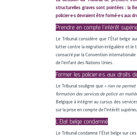
structurelles graves sont pointées : la Be
policier·e·s devraient être formé·e·s aux dr
Prendre en compte l'intérêt supérie
Le Tribunal considère que l’État belge au
lutter contre la migration irrégulière et l
consacré par la Convention internationale d
de l’enfant des Nations Unies.
Former les policier·e·s aux droits de
Le Tribunal souligne que
« rien ne permet
formation des services de police en matiè
Belgique à intégrer au cursus des services
sur la prise en compte de l’intérêt supérie
L'Etat belge condamné
Le Tribunal condamne l’État belge sur ce