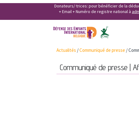
Donateurs/·trices: pour bénéficier de la déd
+ Email + Numéro de registre national à
adm
Actualités
/
Communiqué de presse
/
Commu
Communiqué de presse | Aff