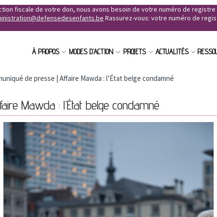
uction fiscale de votre don, nous avons besoin de votre numéro de registr
inistration@defensedesenfants.be
Rassurez-vous: votre numéro de registr
À PROPOS
MODES D'ACTION
PROJETS
ACTUALITÉS
RESSO
niqué de presse | Affaire Mawda : l’État belge condamné
aire Mawda : l’État belge condamné