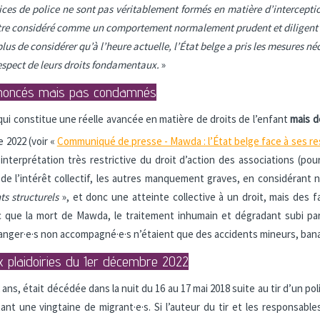
vices de police ne sont pas véritablement formés en matière d’intercept
être considéré comme un comportement normalement prudent et diligent 
us de considérer qu’à l’heure actuelle, l’État
belge a pris les mesures n
 respect de leurs droits fondamentaux.
»
noncés mais pas condamnés
qui constitue une réelle avancée en matière de droits de l’enfant
mais d
2022 (voir «
Communiqué de presse - Mawda : l’État belge face à ses re
nterprétation très restrictive du droit d’action des associations (pourt
 de l’intérêt collectif, les autres manquement graves, en considérant
 structurels
», et donc une atteinte collective à un droit, mais des 
c que la mort de Mawda, le traitement inhumain et dégradant subi par
tranger·e·s non accompagné·e·s n’étaient que des accidents mineurs, bana
ux plaidoiries du 1er décembre 2022
ans, était décédée dans la nuit du 16 au 17 mai 2018 suite au tir d’un poli
nt une vingtaine de migrant·e·s. Si l’auteur du tir et les responsable