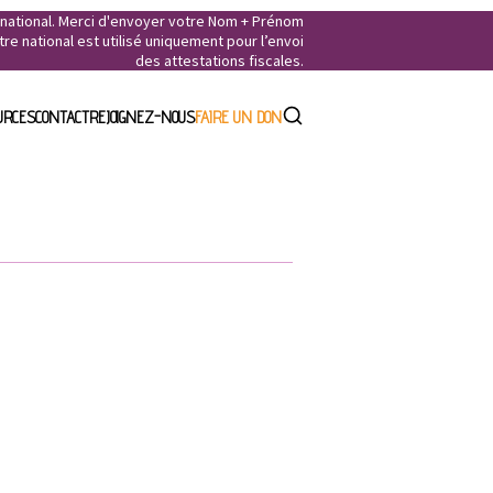
e national. Merci d'envoyer votre Nom + Prénom
e national est utilisé uniquement pour l’envoi
des attestations fiscales.
URCES
CONTACT
REJOIGNEZ-NOUS
FAIRE UN DON