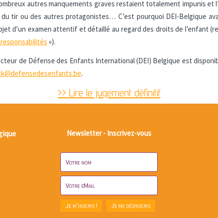
 nombreux autres manquements graves restaient totalement impunis et l’
ur du tir ou des autres protagonistes… C’est pourquoi DEI-Belgique ava
et d’un examen attentif et détaillé au regard des droits de l’enfant (
 responsabilités
»).
recteur de Défense des Enfants International (DEI) Belgique est dispon
lck@defensedesenfants.be
.
>> Lire le jugement définitif
gique
Newsletter - Inscrivez-vous