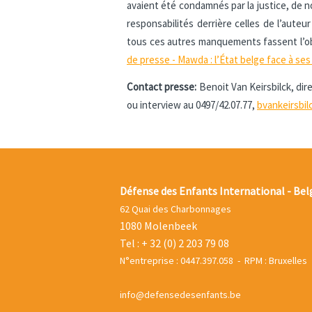
avaient été condamnés par la justice, de
responsabilités derrière celles de l’aute
tous ces autres manquements fassent l’obj
de presse - Mawda : l’État belge face à ses
Contact presse:
Benoit Van Keirsbilck, di
ou interview au 0497/42.07.77,
bvankeirsbi
Défense des Enfants International - Bel
62 Quai des Charbonnages
1080 Molenbeek
Tel : + 32 (0) 2 203 79 08
N°entreprise : 0447.397.058 - RPM : Bruxelles
info@defensedesenfants.be