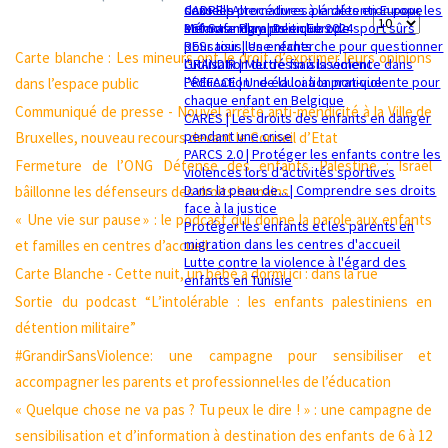
sexuelle
dans les procédures pénales en Europe
CADRE | Alternatives à la détention pour les
Affichage
Mémorandum politique 2024
360 Safe Play | Des clubs de sport sûrs
enfants migrants en Europe
pour tous les enfants
RESsaisir | Une recherche pour questionner
#
Carte blanche : Les mineurs ont le droit d’exprimer leurs opinions
GRANDIR | Mettre fin à la violence dans
l'utilisation du déssaisissement
l’éducation : de la loi à la pratique
PREFACE | Une éducation non-violente pour
dans l’espace public
chaque enfant en Belgique
Communiqué de presse - Nouvel arrêté anti-mendicité à la Ville de
CARES | Les droits des enfants en danger
pendant une crise
Bruxelles, nouveau recours devant le Conseil d’Etat
PARCS 2.0 | Protéger les enfants contre les
Fermeture de l’ONG Défense des enfants Palestine : Israël
violences lors d’activités sportives
Dans la peau de... | Comprendre ses droits
bâillonne les défenseurs des droits humains
face à la justice
« Une vie sur pause » : le podcast qui donne la parole aux enfants
Protéger les enfants et les parents en
migration dans les centres d'accueil
et familles en centres d’accueil
Lutte contre la violence à l'égard des
Carte Blanche - Cette nuit, un bébé a dormi ici : dans la rue
enfants en Tunisie
Sortie du podcast “L’intolérable : les enfants palestiniens en
détention militaire”
#GrandirSansViolence: une campagne pour sensibiliser et
accompagner les parents et professionnel·les de l’éducation
« Quelque chose ne va pas ? Tu peux le dire ! » : une campagne de
sensibilisation et d’information à destination des enfants de 6 à 12