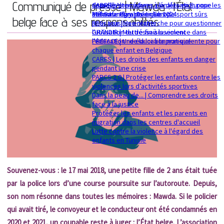
Communiqué de presse | Mawda : l’État
sexuelle
dans les procédures pénales en Europe
CADRE | Alternatives à la détention pour les
Mémorandum politique 2024
360 Safe Play | Des clubs de sport sûrs
enfants migrants en Europe
belge face à ses responsabilités
pour tous les enfants
RESsaisir | Une recherche pour questionner
GRANDIR | Mettre fin à la violence dans
l'utilisation du déssaisissement
l’éducation : de la loi à la pratique
PREFACE | Une éducation non-violente pour
chaque enfant en Belgique
CARES | Les droits des enfants en danger
pendant une crise
PARCS 2.0 | Protéger les enfants contre les
violences lors d’activités sportives
Dans la peau de... | Comprendre ses droits
face à la justice
Protéger les enfants et les parents en
migration dans les centres d'accueil
Lutte contre la violence à l'égard des
enfants en Tunisie
Souvenez-vous : le 17 mai 2018, une petite fille de 2 ans était tuée
par la police lors d’une course poursuite sur l’autoroute. Depuis,
son nom résonne dans toutes les mémoires : Mawda. Si le policier
qui avait tiré, le convoyeur et le conducteur ont été condamnés en
2020 et 2021, un coupable reste à juger : l’État belge. L’association