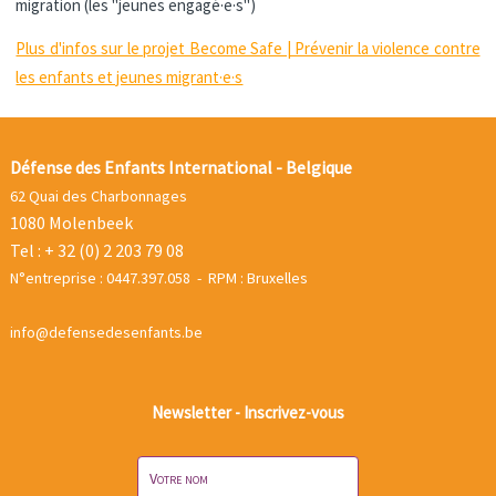
migration (les "jeunes engagé·e·s")
Plus d'infos sur le projet Become Safe | Prévenir la violence contre
les enfants et jeunes migrant·e·s
Défense des Enfants International - Belgique
62 Quai des Charbonnages
1080 Molenbeek
Tel : + 32 (0) 2 203 79 08
N°entreprise : 0447.397.058 - RPM : Bruxelles
info@defensedesenfants.be
Newsletter - Inscrivez-vous