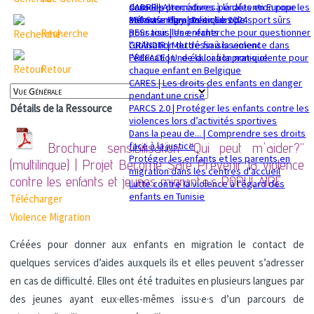
sexuelle
dans les procédures pénales en Europe
CADRE | Alternatives à la détention pour les
Mémorandum politique 2024
360 Safe Play | Des clubs de sport sûrs
enfants migrants en Europe
pour tous les enfants
RESsaisir | Une recherche pour questionner
Recherche
GRANDIR | Mettre fin à la violence dans
l'utilisation du déssaisissement
l’éducation : de la loi à la pratique
PREFACE | Une éducation non-violente pour
Retour
chaque enfant en Belgique
CARES | Les droits des enfants en danger
pendant une crise
PARCS 2.0 | Protéger les enfants contre les
Détails de la Ressource
violences lors d’activités sportives
Dans la peau de... | Comprendre ses droits
face à la justice
Brochure sensibilisation "Qui peut m'aider?"
Protéger les enfants et les parents en
(multilingue) | Projet Become Safe Prévenir la violence
migration dans les centres d'accueil
contre les enfants et jeunes migrant·e·s
POPULAIRE
Lutte contre la violence à l'égard des
enfants en Tunisie
Télécharger
Violence
Migration
Créées pour donner aux enfants en migration le contact de
quelques services d’aides auxquels ils et elles peuvent s’adresser
en cas de difficulté. Elles ont été traduites en plusieurs langues par
des jeunes ayant eux·elles-mêmes issu·e·s d’un parcours de