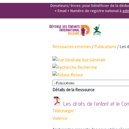
Donateurs/·trices: pour bénéficier de la déd
+ Email + Numéro de registre national à
adm
Ressources externes
/
Publications
/
Les d
Vue Générale
Recherche
Retour
Détails de la Ressource
Les droits de l’enfant et le C
Télécharger
Violence