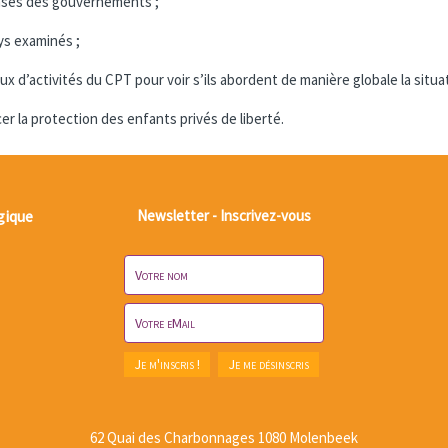
onses des gouvernements ;
ys examinés ;
x d’activités du CPT pour voir s’ils abordent de manière globale la situat
r la protection des enfants privés de liberté.
gique
Newsletter - Inscrivez-vous
62 Quai des Charbonnages 1080 Molenbeek