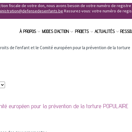
uction fiscale de votre don, nous avons besoin de votre numéro de registr
inistration@defensedesenfants.be
Rassurez-vous: votre numéro de registr
À PROPOS
MODES D'ACTION
PROJETS
ACTUALITÉS
RESSO
roits de l’enfant et le Comité européen pour la prévention de la torture
omité européen pour la prévention de la torture
POPULAIRE