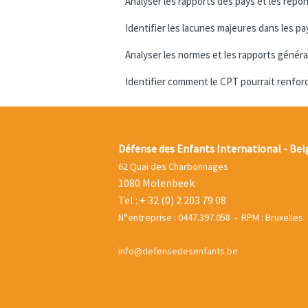
Analyser les rapports des pays et les rép
Identifier les lacunes majeures dans les pa
Analyser les normes et les rapports générau
Identifier comment le CPT pourrait renforce
Défense des Enfants International - Bel
62 Quai des Charbonnages
1080 Molenbeek
Tel : + 32 (0) 2 203 79 08
N°entreprise : 0447.397.058 - RPM : Bruxelles
info@defensedesenfants.be