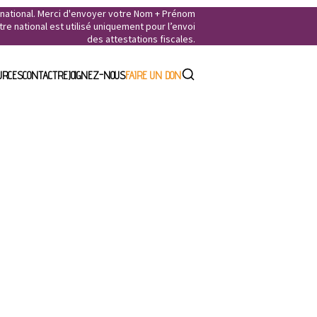
e national. Merci d'envoyer votre Nom + Prénom
e national est utilisé uniquement pour l’envoi
des attestations fiscales.
URCES
CONTACT
REJOIGNEZ-NOUS
FAIRE UN DON