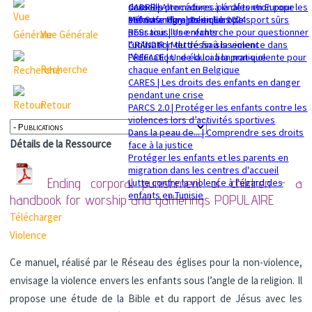
sexuelle
dans les procédures pénales en Europe
CADRE | Alternatives à la détention pour les
Mémorandum politique 2024
360 Safe Play | Des clubs de sport sûrs
enfants migrants en Europe
pour tous les enfants
RESsaisir | Une recherche pour questionner
Vue Générale
GRANDIR | Mettre fin à la violence dans
l'utilisation du déssaisissement
l’éducation : de la loi à la pratique
PREFACE | Une éducation non-violente pour
Recherche
chaque enfant en Belgique
CARES | Les droits des enfants en danger
pendant une crise
Retour
PARCS 2.0 | Protéger les enfants contre les
violences lors d’activités sportives
Dans la peau de... | Comprendre ses droits
Détails de la Ressource
face à la justice
Protéger les enfants et les parents en
migration dans les centres d'accueil
Ending corporal punishment of children - a
Lutte contre la violence à l'égard des
enfants en Tunisie
handbook for worship and gatherings
POPULAIRE
Télécharger
Violence
Ce manuel, réalisé par le Réseau des églises pour la non-violence,
envisage la violence envers les enfants sous l’angle de la religion. Il
propose une étude de la Bible et du rapport de Jésus avec les