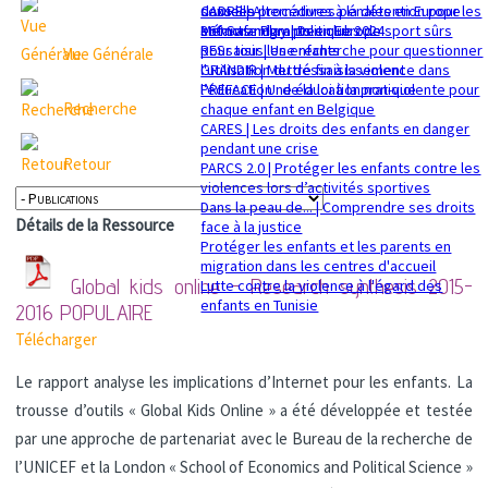
sexuelle
dans les procédures pénales en Europe
CADRE | Alternatives à la détention pour les
Mémorandum politique 2024
360 Safe Play | Des clubs de sport sûrs
enfants migrants en Europe
pour tous les enfants
RESsaisir | Une recherche pour questionner
Vue Générale
GRANDIR | Mettre fin à la violence dans
l'utilisation du déssaisissement
l’éducation : de la loi à la pratique
PREFACE | Une éducation non-violente pour
Recherche
chaque enfant en Belgique
CARES | Les droits des enfants en danger
pendant une crise
Retour
PARCS 2.0 | Protéger les enfants contre les
violences lors d’activités sportives
Dans la peau de... | Comprendre ses droits
Détails de la Ressource
face à la justice
Protéger les enfants et les parents en
migration dans les centres d'accueil
Global kids online - Research synthesis 2015-
Lutte contre la violence à l'égard des
enfants en Tunisie
2016
POPULAIRE
Télécharger
Le rapport analyse les implications d’Internet pour les enfants. La
trousse d’outils « Global Kids Online » a été développée et testée
par une approche de partenariat avec le Bureau de la recherche de
l’UNICEF et la London « School of Economics and Political Science »