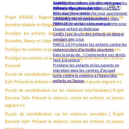
sexuelle
dans les procédures pénales en Europe
CADRE | Alternatives à la détention pour les
Affichage
Mémorandum politique 2024
360 Safe Play | Des clubs de sport sûrs
enfants migrants en Europe
pour tous les enfants
RESsaisir | Une recherche pour questionner
#
Projet BRIDGE : Rapport portant sur la première récolte de
GRANDIR | Mettre fin à la violence dans
l'utilisation du déssaisissement
l’éducation : de la loi à la pratique
PREFACE | Une éducation non-violente pour
données réalisée en Belgique
chaque enfant en Belgique
Protéger les enfants dans le sport : formations gratuites à
CARES | Les droits des enfants en danger
pendant une crise
Bruxelles, Namur et Liège - COMPLET
PARCS 2.0 | Protéger les enfants contre les
Protéger les enfants et jeunes en migration contre les violences
violences lors d’activités sportives
Dans la peau de... | Comprendre ses droits
Protéger les enfants et les parents en migration dans les centres
face à la justice
Protéger les enfants et les parents en
d'accueil
migration dans les centres d'accueil
Puzzle de sensibilisation sur la violence scolaire | Projet Become
Lutte contre la violence à l'égard des
enfants en Tunisie
Safe Prévenir la violence contre les enfants et jeunes migrant·e·s
Puzzle de sensibilisation sur les violences interfamiliales| Projet
Become Safe Prévenir la violence contre les enfants et jeunes
migrant·e·s
Puzzle de sensibilisation sur les violences sexuelles | Projet
Become Safe Prévenir la violence contre les enfants et jeunes
migrant·e·s