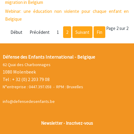
migration in Belgium
Webinar: une éducation non violente pour chaque enfant en
Belgique
Page 2 sur 2
Début
Précédent
1
2
Suivant
Fin
Défense des Enfants International - Belgique
62 Quai des Charbonnages
1080 Molenbeek
Tel : + 32 (0) 2 203 79 08
N°entreprise : 0447.397.058 - RPM : Bruxelles
info@defensedesenfants.be
Newsletter - Inscrivez-vous