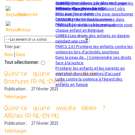
sexuelle
dans les procédures pénales en Europe
CADRE | Alternatives à la détention pour les
Mémorandum politique 2024
360 Safe Play | Des clubs de sport sûrs
enfants migrants en Europe
pour tous les enfants
RESsaisir | Une recherche pour questionner
Recherche
GRANDIR | Mettre fin à la violence dans
l'utilisation du déssaisissement
l’éducation : de la loi à la pratique
PREFACE | Une éducation non-violente pour
Retour
chaque enfant en Belgique
CARES | Les droits des enfants en danger
pendant une crise
PARCS 2.0 | Protéger les enfants contre les
Trier par:
violences lors d’activités sportives
Nom
|
Date
Dans la peau de... | Comprendre ses droits
Tout sélectionner:
face à la justice
Protéger les enfants et les parents en
Qu'est-ce qu'un·e avocat·e idéal·e ?
migration dans les centres d'accueil
Lutte contre la violence à l'égard des
Brochures FR-NL-EN-HU
enfants en Tunisie
Publication :
27 février 2023
Télécharger
Qu'est-ce qu'un·e avocat·e idéal·e ?
Affiches FR-NL-EN-HU
Publication :
27 février 2023
Télécharger