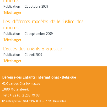
mineurs
Publication :
01 octobre 2009
Télécharger
Les différents modèles de la justice des
mineurs
Publication :
01 septembre 2009
Télécharger
L’accès des enfants à la justice
Publication :
01 avril 2009
Télécharger
Défense des Enfants International - Belgique
62 Quai des Charbonnages
1080 Molenbeek
Tel : + 32 (0) 2 203 79 08
N°entreprise : 0447.397.058 - RPM : Bruxelles